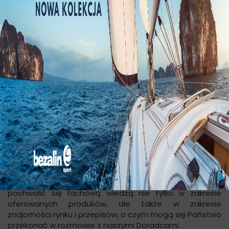
Z małego prywatnego warsztatu, założonego w drugiej
połowie XIX wieku, który wytwarzał liny z włókien
naturalnych najprostszą metodą, na przestrzeni lat
powstał nowoczesny zakład produkcyjny
wykorzystujący najnowsze technologie i bogactwo
swego długoletniego doświadczenia w branży.
Możemy się poszczycić bardzo szeroką ofertą
produkcyjną. Nasza oferta ukierunkowana jest głównie
na zaopatrywanie branż takich jak rolnictwo -
Bezalin
Agro
, pożarnictwo -
Bezalin Fire
, branża sportowa
Bezalin Sport
oraz branża technicza
Bezalin
Tech
. Zastosowanie produktów Bezalinu jest
praktycznie nieograniczone i często zależy od
pomysłowości użytkownika.
Nasze produkty spełniają normy europejskie, co
potwierdzają uzyskane przez nas certyfikaty. Możemy
pochwalić się fachową wiedzą nie tylko w zakresie
oferowanych produków, ale także w zakresie
znajomości rynku i przepisów, o czym mogą się Państwo
przekonać w rozmowie z naszymi Doradcami.