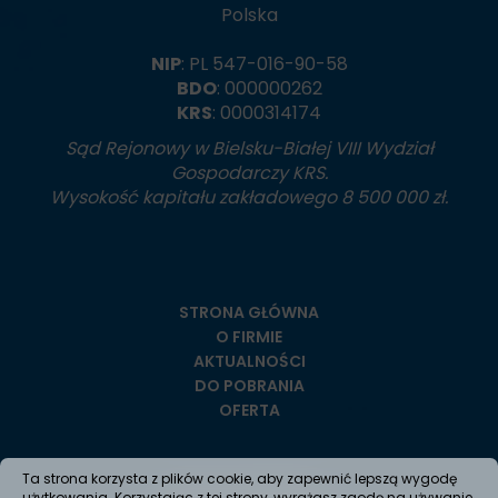
Polska
NIP
: PL 547-016-90-58
BDO
: 000000262
KRS
: 0000314174
Sąd Rejonowy w Bielsku-Białej VIII Wydział
Gospodarczy KRS.
Wysokość kapitału zakładowego 8 500 000 zł.
STRONA GŁÓWNA
O FIRMIE
AKTUALNOŚCI
DO POBRANIA
OFERTA
Ta strona korzysta z plików cookie, aby zapewnić lepszą wygodę
użytkowania. Korzystając z tej strony, wyrażasz zgodę na używanie