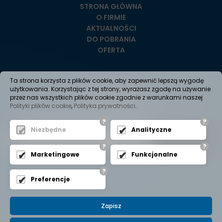
STRONA GŁÓWNA
O FIRMIE
AKTUALNOŚCI
DO POBRANIA
OFERTA
Ta strona korzysta z plików cookie, aby zapewnić lepszą wygodę
Newsletter
użytkowania. Korzystając z tej strony, wyrażasz zgodę na używanie
przez nas wszystkich plików cookie zgodnie z warunkami naszej
Polityki plików cookie
,
Polityka prywatności
.
Jeśli chcesz dostawać informacje o nowościach w ofercie
lub aktualnych promocjach, dodaj się do newslettera
?
?
Niezbędne
Analityczne
?
?
Marketingowe
Funkcjonalne
?
Preferencje
Zapisz