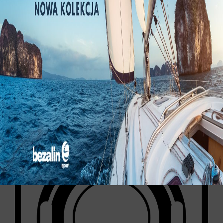
BEZALIN FIRE - ARMATURA I SPRZĘT
PPOŻ
Szeroka oferta armatury i sprzętu przeciwpożarowego
oraz wyposażenia jednostek gaśniczych i ratowniczych,
czołowych europejskich i światowych producentów.