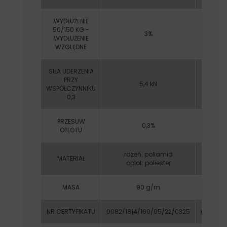
WYDŁUŻENIE
50/150 KG -
3%
WYDŁUŻENIE
WZGLĘDNE
SIŁA UDERZENIA
PRZY
5,4 kN
WSPÓŁCZYNNIKU
0,3
PRZESUW
0,3%
OPLOTU
rdzeń: poliamid
rdz
MATERIAŁ
oplot: poliester
opl
MASA
90 g/m
NR CERTYFIKATU
0082/1814/160/05/22/0325
0082/181