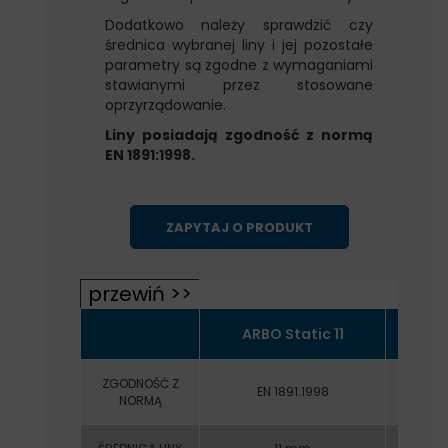
Dodatkowo należy sprawdzić czy
średnica wybranej liny i jej pozostałe
parametry są zgodne z wymaganiami
stawianymi przez stosowane
oprzyrządowanie.
Liny posiadają zgodność z normą
EN 1891:1998.
ZAPYTAJ O PRODUKT
ARBO Static 11
ARB
ZGODNOŚĆ Z
EN 1891:1998
E
NORMĄ