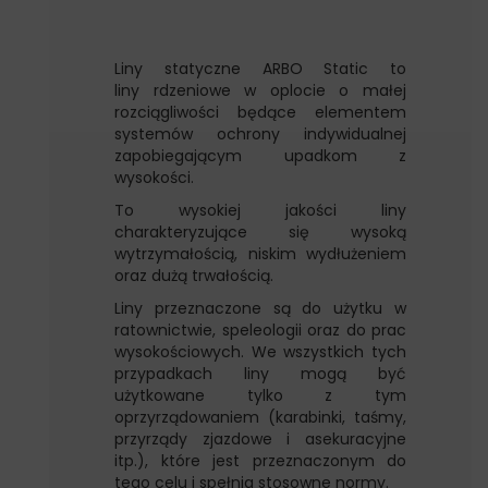
Liny statyczne ARBO Static to
liny rdzeniowe w oplocie o małej
rozciągliwości będące elementem
systemów ochrony indywidualnej
zapobiegającym upadkom z
wysokości.
To wysokiej jakości liny
charakteryzujące się wysoką
wytrzymałością, niskim wydłużeniem
oraz dużą trwałością.
Liny przeznaczone są do użytku w
ratownictwie, speleologii oraz do prac
wysokościowych. We wszystkich tych
przypadkach liny mogą być
użytkowane tylko z tym
oprzyrządowaniem (karabinki, taśmy,
przyrządy zjazdowe i asekuracyjne
itp.), które jest przeznaczonym do
tego celu i spełnia stosowne normy.