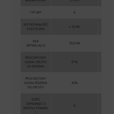
ŚREDNICA LINY
11 mm
TYP LINY
A
WYTRZYMAŁOŚĆ
≥ 22 kN
STATYCZNA
SIŁA
25,5 kN
ZRYWAJĄCA
PROCENTOWY
UDZIAŁ OPLOTU
57%
DO RDZENIA
PROCENTOWY
UDZIAŁ RDZENIA
43%
DO OPLOTU
ILOŚĆ
ODPADNIĘĆ O
5
WSPÓŁCZYNNIKU
1