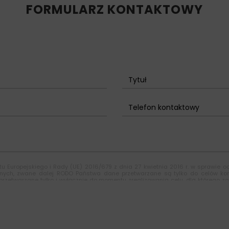
FORMULARZ KONTAKTOWY
u Europejskiego i Rady (UE) 2016/679 z dnia 27 kwietnia 2016 r. w sprawie 
nych, zwane dalej RODO Państwa dane przetwarzane są tylko do celów kon
zetwarzane tylko i wyłącznie do momentu zrealizowania celu, dla którego zo
rma "Bezalin S.A. " z siedzibą w ul. Piastowska 43 43-300 Bielsko-Biała, Po
etwarzanie swoich danych osobowych takich jak: imię, nazwisko, nazwa firm
b ograniczenia przetwarzania, a także wniesienia sprzeciwu wobec przetwarz
o Prezesa Urzędu Ochrony Danych Osobowych.