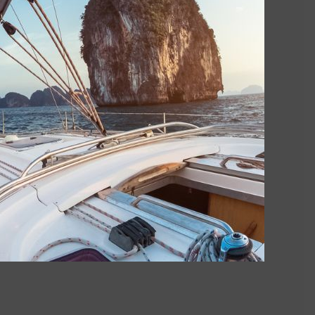
SKIPPER
opylen multifilament