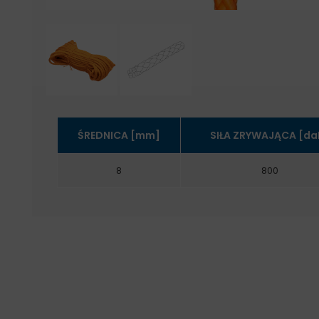
ŚREDNICA [mm]
SIŁA ZRYWAJĄCA [da
8
800