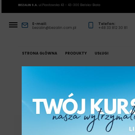
BEZALIN S.A.
ul.Piastowska 43 - 43-300 Bielsko-Biała
E-mail:
Telefon:
bezalin@bezalin.com.pl
+48 33 812 30 81
STRONA GŁÓWNA
PRODUKTY
USŁUGI
POWRÓT