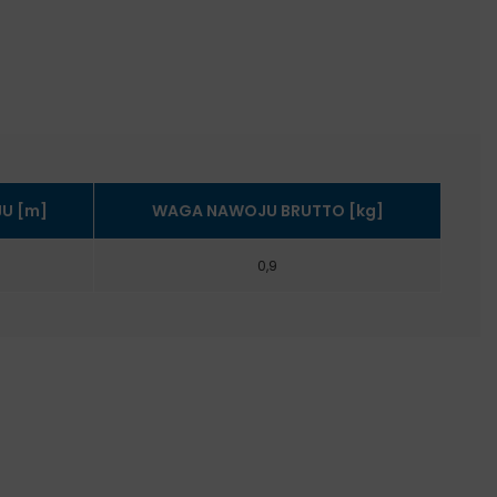
U [m]
WAGA NAWOJU BRUTTO [kg]
0,9