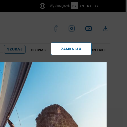
PL
EN
DE
ES
Wybierz język:
ZAMKNIJ X
O FIRMIE
AKTUALNOŚCI
KONTAKT