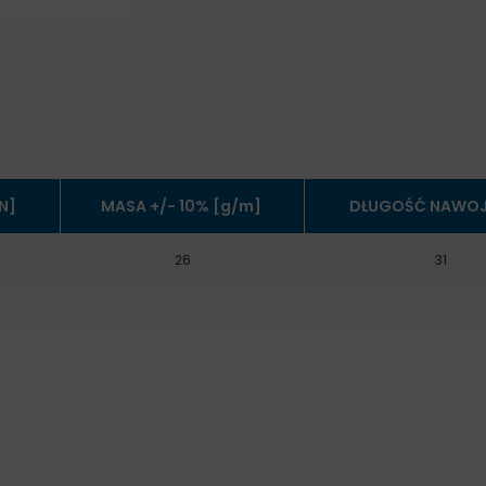
N]
MASA +/- 10% [g/m]
DŁUGOŚĆ NAWOJ
26
31