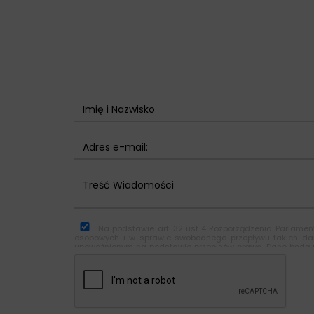
Na podstawie art. 32 ust 4 Rozporządzenia Parlament
osobowych i w sprawie swobodnego przepływu takich da
upoważnionym na podstawie przepisów prawa. Dane będą pr
danych osobowych za pomocą formularza kontaktowego jest Fi
kontaktowego, jednocześnie wyraża Pani/Pan zgodę na prz
swoich danych osobowych, ich sprostowania, usunięcia lu
osobowych, przysługuje Panu/Pani prawo złożenia skargi d