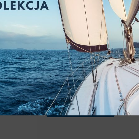
LINKA RATOWNICZA 
lina pływająca
konstrukcja: pleciona, 8-żyłowa, polipr
wydłużenie użytkowe: <7%
chwyt: dobry
odporność UV: dobra
odporność na ścieranie: odpowiednia
odporność na wodę: znakomita
twardość: miękka
chłonność wody: bardzo niska​
Zastosowanie
: lina ratownicza
ZAPYTAJ O PRODUKT