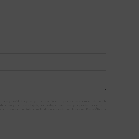
ochrony osób fizycznych w związku z przetwarzaniem danych
taktowych i nie będą udostępniane innym podmiotom niż
stały zebrane. Administratorem podanych przez Panią/Pana
lska. Wybierając drogę kontaktu z nami za pomocą formularza
y, adres mailowy i telefon. Ma Pan/Pani prawo dostępu do
ania. Jeśli ktoś naruszy bezpieczeństwo Pana/Pani danych