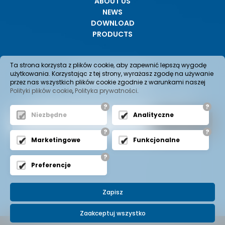
ABOUT US
NEWS
DOWNLOAD
PRODUCTS
Ta strona korzysta z plików cookie, aby zapewnić lepszą wygodę
Newsletter
użytkowania. Korzystając z tej strony, wyrażasz zgodę na używanie
przez nas wszystkich plików cookie zgodnie z warunkami naszej
Polityki plików cookie
,
Polityka prywatności
.
To receive information about new products on offer or
current promotions, subscribe to the newsletter.
?
?
Niezbędne
Analityczne
?
?
Marketingowe
Funkcjonalne
?
Preferencje
Zapisz
Zaakceptuj wszystko