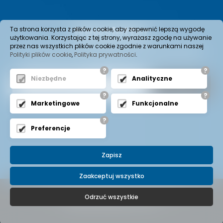
Newsletter
Ta strona korzysta z plików cookie, aby zapewnić lepszą wygodę
użytkowania. Korzystając z tej strony, wyrażasz zgodę na używanie
przez nas wszystkich plików cookie zgodnie z warunkami naszej
Wenn Sie Informationen über neue Produkte im Angebot
Polityki plików cookie
,
Polityka prywatności
.
oder aktuelle Aktionen erhalten möchten, fügen Sie den
Newsletter hinzu.
?
?
Niezbędne
Analityczne
?
?
Marketingowe
Funkcjonalne
?
Preferencje
Zapisz
Zaakceptuj wszystko
© 2022 Copyright -
BEZALIN S.A.
All Rights Reserved
Odrzuć wszystkie
Projekt i realizacja
expo-net.pl