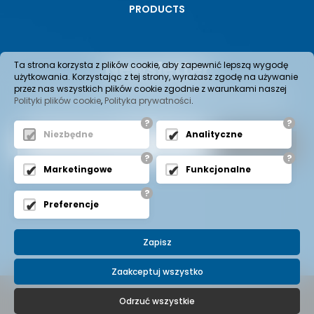
PRODUCTS
Newsletter
Ta strona korzysta z plików cookie, aby zapewnić lepszą wygodę
użytkowania. Korzystając z tej strony, wyrażasz zgodę na używanie
przez nas wszystkich plików cookie zgodnie z warunkami naszej
Wenn Sie Informationen über neue Produkte im Angebot
Polityki plików cookie
,
Polityka prywatności
.
oder aktuelle Aktionen erhalten möchten, fügen Sie den
Newsletter hinzu.
?
?
Niezbędne
Analityczne
?
?
Marketingowe
Funkcjonalne
?
Preferencje
Zapisz
Zaakceptuj wszystko
© 2022 Copyright -
BEZALIN S.A.
All Rights Reserved
Odrzuć wszystkie
Projekt i realizacja
expo-net.pl