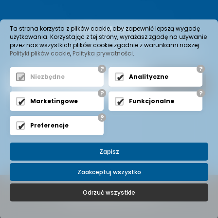
Newsletter
Ta strona korzysta z plików cookie, aby zapewnić lepszą wygodę
użytkowania. Korzystając z tej strony, wyrażasz zgodę na używanie
przez nas wszystkich plików cookie zgodnie z warunkami naszej
Wenn Sie Informationen über neue Produkte im Angebot
Polityki plików cookie
,
Polityka prywatności
.
oder aktuelle Aktionen erhalten möchten, fügen Sie den
Newsletter hinzu.
?
?
Niezbędne
Analityczne
?
?
Marketingowe
Funkcjonalne
?
Preferencje
Zapisz
Zaakceptuj wszystko
© 2022 Copyright -
BEZALIN S.A.
All Rights Reserved
Odrzuć wszystkie
Projekt i realizacja
expo-net.pl