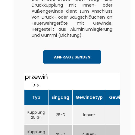
Druckkupplung mit Innen- oder
Außengewinde dient zum Anschluss
von Druck- oder Saugschläuchen an
Feuerwehrgeräte mit Gewinde.
Hergestellt aus Aluminiumlegierung
und Gummi (Dichtung).
ANFRAGE SENDEN
Typ
Eingang
Gewindetyp
Gewindegr
Kupplung
25-D
Innen-
1"
25 G 1
Kupplung
25-D
Außen-
1"